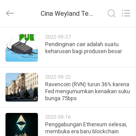
2025
Weyland
Technology.
Cina Weyland Technology Berita perusahaan
All
Rights
Reserved.
RUMAH
2022-09-27
Pendinginan cair adalah suatu
PRODUK
keharusan bagi produsen besar
TENTANG
2022-09-22
KAMI
Ravencoin (RVN) turun 36% karena
Fed mengumumkan kenaikan suku
bunga 75bps
PROSES
PENGIRIMAN
2022-09-16
Penggabungan Ethereum selesai,
HUBUNGI
membuka era baru blockchain