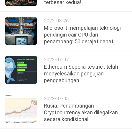
terbesar kedua!
KAMI
2022-08-26
KASUS
Microsoft mempelajari teknologi
pendingin cair CPU dari
PERMINTAAN
penambang: 50 derajat dapat
mendidih
PENAWARAN
2022-07-07
Ethereum Sepolia testnet telah
SHOPPING
menyelesaikan pengujian
penggabungan
SITEMAP
2022-07-05
Rusia: Penambangan
PRIVACY
Cryptocurrency akan dilegalkan
POLICY
secara kondisional