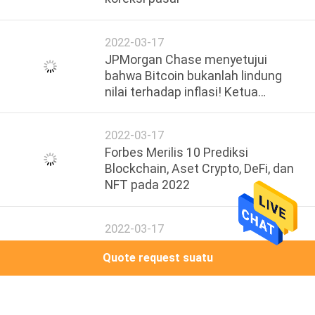
2022-03-17
JPMorgan Chase menyetujui
bahwa Bitcoin bukanlah lindung
nilai terhadap inflasi! Ketua
Strategi Investasi: Made of
Dreams
2022-03-17
Forbes Merilis 10 Prediksi
Blockchain, Aset Crypto, DeFi, dan
NFT pada 2022
2022-03-17
Calon ketua Fed: Fed tertinggal
Quote request suatu
dalam mengembangkan strategi
blockchain dan ekosistem CBDC
global