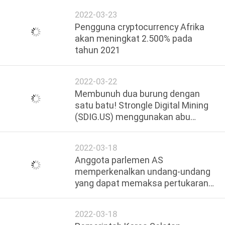
2022-03-23
Pengguna cryptocurrency Afrika
akan meningkat 2.500% pada
tahun 2021
2022-03-22
Membunuh dua burung dengan
satu batu! Strongle Digital Mining
(SDIG.US) menggunakan abu
batubara untuk menggerakkan
operasi penambangan bitcoin
2022-03-18
Anggota parlemen AS
memperkenalkan undang-undang
yang dapat memaksa pertukaran
mata uang kripto untuk
memutuskan hubungan dengan
2022-03-18
dompet Rusia